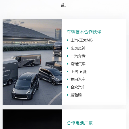
系。
车辆技术合作伙伴
上汽-正大MG
东风风神
一汽奔腾
奇瑞汽车
上汽-五菱
福田汽车
合众汽车
威驰腾
合作电池厂家