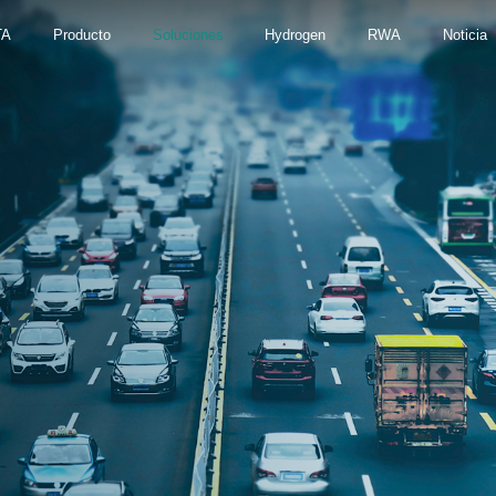
TA
Producto
Soluciones
Hydrogen
RWA
Noticia